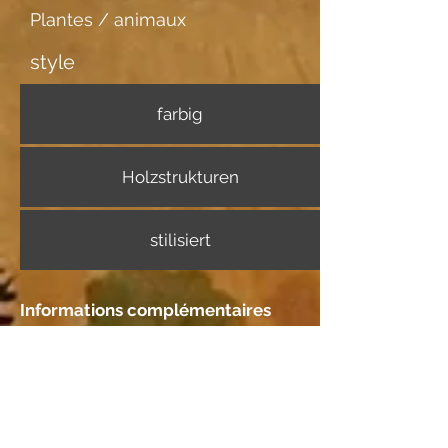
Plantes / animaux
style
farbig
Holzstrukturen
stilisiert
Informations complémentaires
Support d'image
Japanpapier dünn
Rencontre