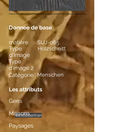
Donnee de base
matière
SUJ-065
Type
Holzschnitt
d'image
Type
d'image 2
Catégorie
Menschen
Les attributs
Gens
Maisons
weibl. Figuren
einzelne
stilisiert
Paysages