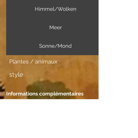
Himmel/Wolken
Meer
Sonne/Mond
Plantes / animaux
style
Informations complémentaires
Support d'image
Zeichenpapier
Rencontre