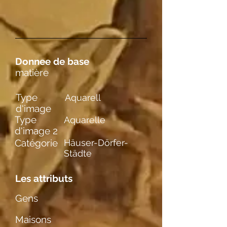
Donnee de base
matière
Type
Aquarell
d'image
Type
Aquarelle
d'image 2
Catégorie
Häuser-Dörfer-
Städte
Les attributs
Gens
Maisons