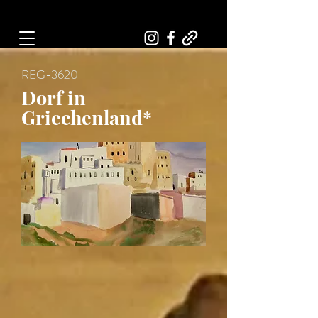
Art, Painter, Artist
REG-3620
Dorf in
Griechenland*