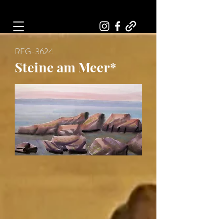
Art, Painter, Artist
REG-3624
Steine am Meer*