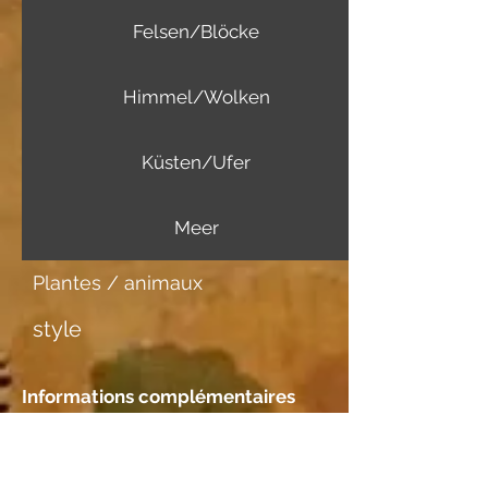
Felsen/Blöcke
Himmel/Wolken
Küsten/Ufer
Meer
Plantes / animaux
style
Informations complémentaires
Support d'image
Japanpapier dünn