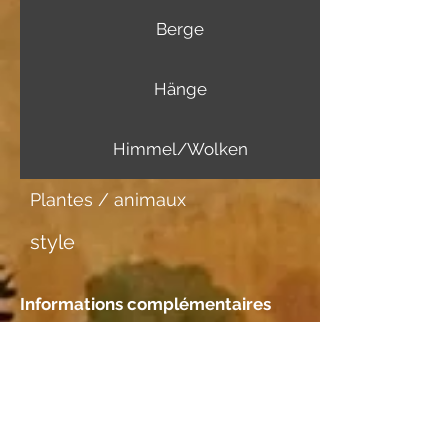
Berge
Hänge
Himmel/Wolken
Plantes / animaux
style
Informations complémentaires
Support d'image
Aquarellpapier
Rencontre