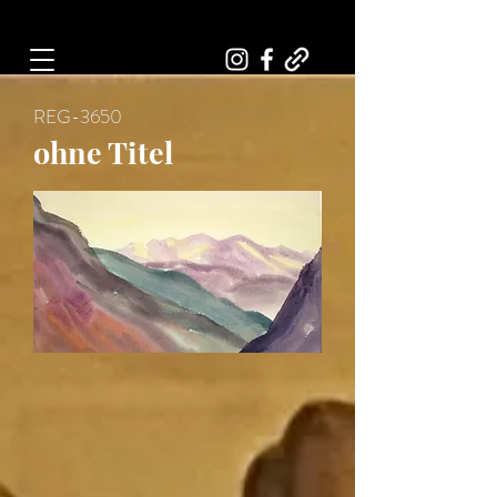
Art, Painter, Artist
REG-3650
ohne Titel