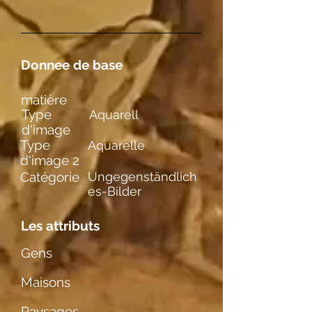
Donnee de base
matière
Type
Aquarell
d'image
Type
Aquarelle
d'image 2
Catégorie
Ungegenständlich
es-Bilder
Les attributs
Gens
Maisons
Paysages