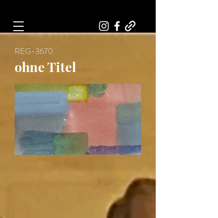
Art, Painter, Artist
REG-3670
ohne Titel