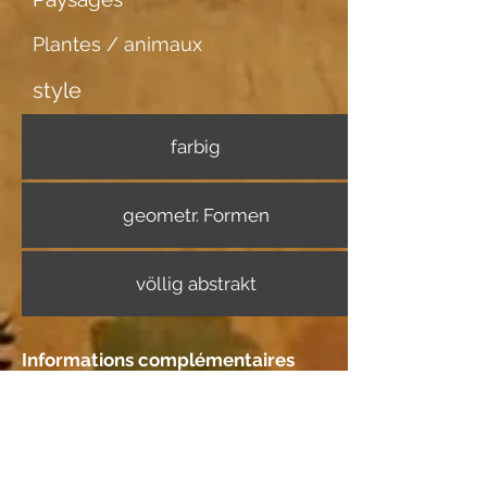
Plantes / animaux
style
farbig
geometr. Formen
völlig abstrakt
Informations complémentaires
Support d'image
Aquarellpapier
Rencontre