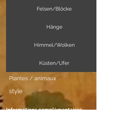
Felsen/Blöcke
Hänge
Himmel/Wolken
Küsten/Ufer
Plantes / animaux
style
Informations complémentaires
Support d'image
Japanpapier mittel