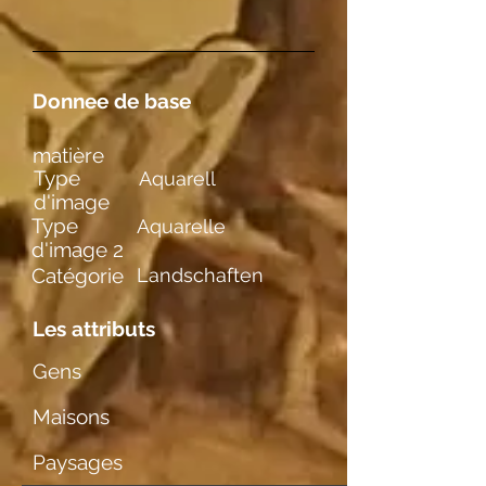
Donnee de base
matière
Type
Aquarell
d'image
Type
Aquarelle
d'image 2
Catégorie
Landschaften
Les attributs
Gens
Maisons
Paysages