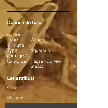
Donnee de base
matière
Type
Aquarell
d'image
Type
Aquarelle
d'image 2
Catégorie
Häuser-Dörfer-
Städte
Les attributs
Gens
Maisons