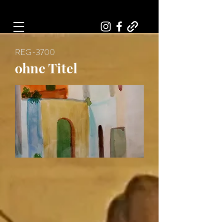
Art, Painter, Artist
REG-3700
ohne Titel