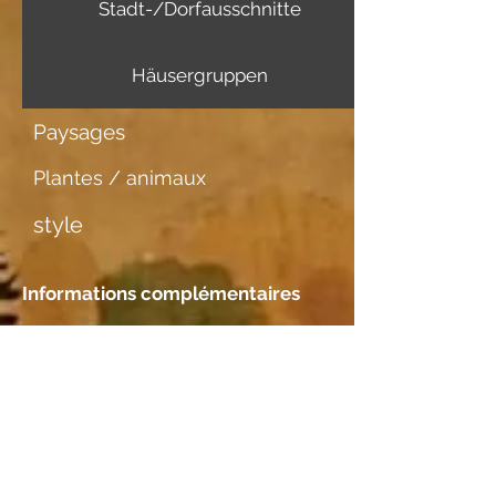
Stadt-/Dorfausschnitte
Häusergruppen
Paysages
Plantes / animaux
style
Informations complémentaires
Support d'image
Aquarellpapier
Rencontre
Emplacement