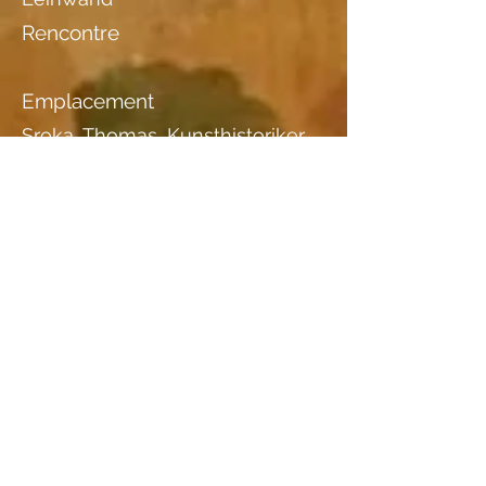
Rencontre
Emplacement
Sroka, Thomas, Kunsthistoriker
Vögelinsegg 6, 9042
Speicher/AR
071 340 06 69
,
0793564532
Essences de bois
informations complémentaires I
informations complémentaires II
auf dem Keilrahmen ein
Stempel:
"Thaler Papeterie Malartikel ST
GALLEN"