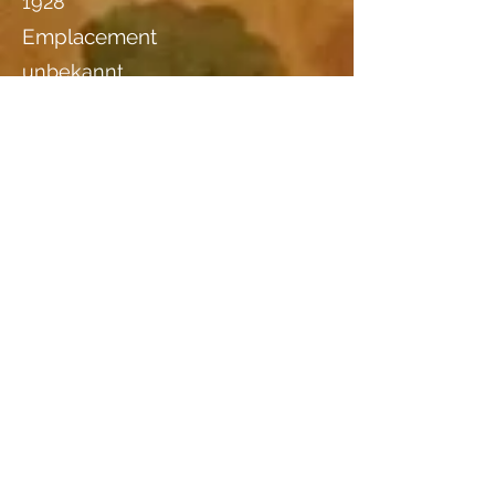
1928
Emplacement
unbekannt
Essences de bois
informations complémentaires I
informations complémentaires II
Das Bild wurd bei Ricardo im
Februar.2013 zum Verkauf
angeboten; Preis 250.00Fr.
Fotographie zeigt nicht das
ganze Bild. Von der Siganatur ist
bloss rechts unten ein
schwarzer Streifen sichtbar. In
Ricardo wurde die rechte untere
Ecke vergrössert mit deutlich