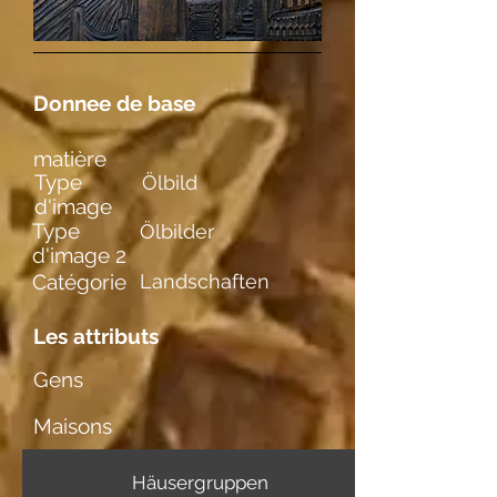
Donnee de base
matière
Type
Ölbild
d'image
Type
Ölbilder
d'image 2
Catégorie
Landschaften
Les attributs
Gens
Maisons
Häusergruppen