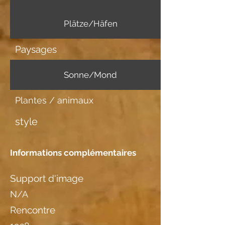
Plätze/Häfen
Paysages
Sonne/Mond
Plantes / animaux
style
Informations complémentaires
Support d'image
N/A
Rencontre