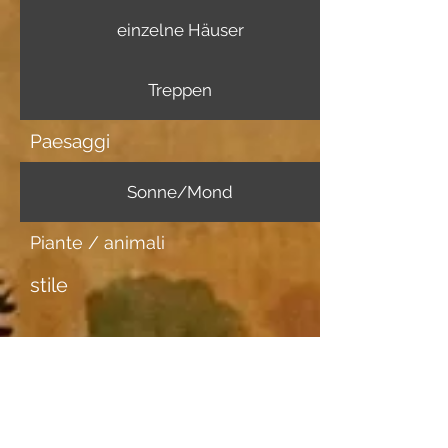
einzelne Häuser
Treppen
Paesaggi
Sonne/Mond
Piante / animali
stile
Ulteriori informazioni
Portatore di immagini
Japanpapier dünn