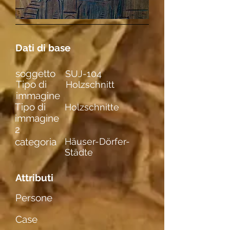
Dati di base
soggetto
SUJ-104
Tipo di
Holzschnitt
immagine
Tipo di
Holzschnitte
immagine
2
categoria
Häuser-Dörfer-
Städte
Attributi
Persone
Case