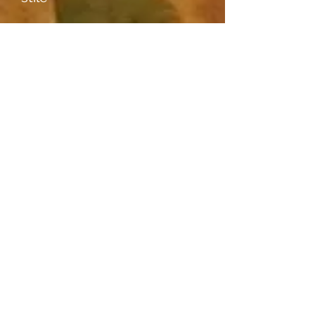
Ulteriori informazioni
Portatore di immagini
Incontri
Posizione
M. Bertram, Basel (Studio)
Specie di legno
Birnbaum
ulteriori informazioni I
— Initialen "W. T." im Holzstock
informazioni aggiuntive II