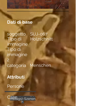
Dati di base
soggetto
SUJ-067
Tipo di
Holzschnitt
immagine
Tipo di
immagine
2
categoria
Menschen
Attributi
Persone
Case
männl. u. weibl.
mehrere
(Alltags)-Szenen
F.