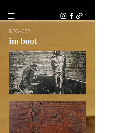
Art, Painter, Artist
REG-0521
im boot