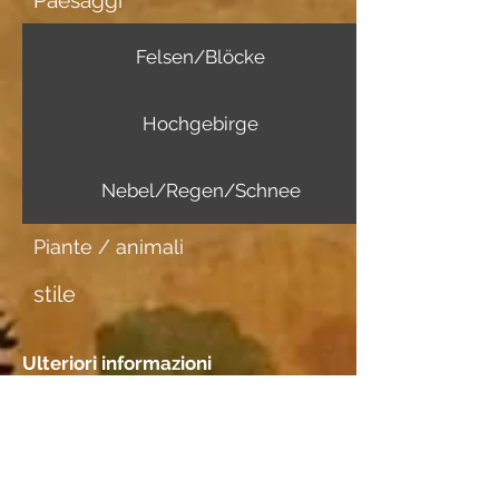
Paesaggi
Felsen/Blöcke
Hochgebirge
Nebel/Regen/Schnee
Piante / animali
stile
Ulteriori informazioni
Portatore di immagini
Ingrespapier
Incontri