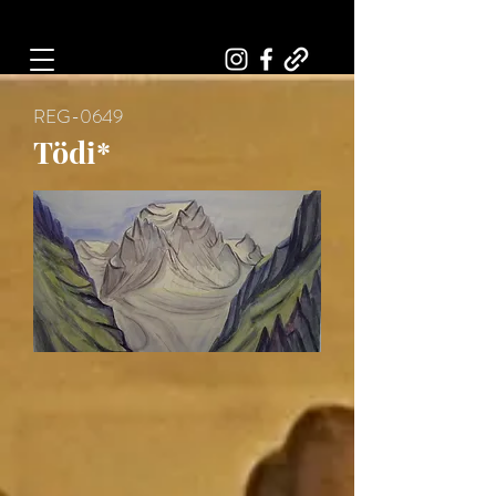
Art, Painter, Artist
REG-0649
Tödi*