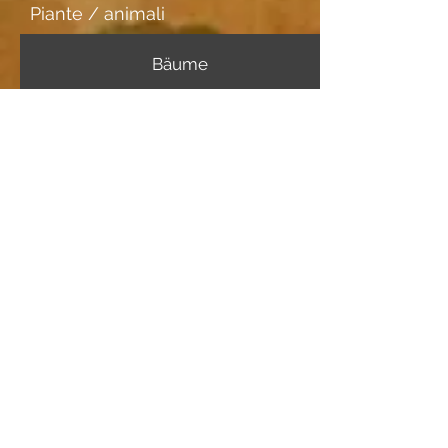
Piante / animali
Bäume
stile
Ulteriori informazioni
Portatore di immagini
Aquarellpapier
Incontri
Posizione
M. Bertram, Basel (Studio)
Specie di legno