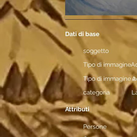
Dati di base
soggetto
Tipo di immagine
Aq
Tipo di immagine 2
A
categoria
L
Attributi
Persone