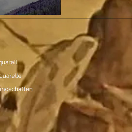
uarell
quarelle
andschaften