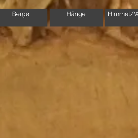
Berge
Hänge
Himmel/W