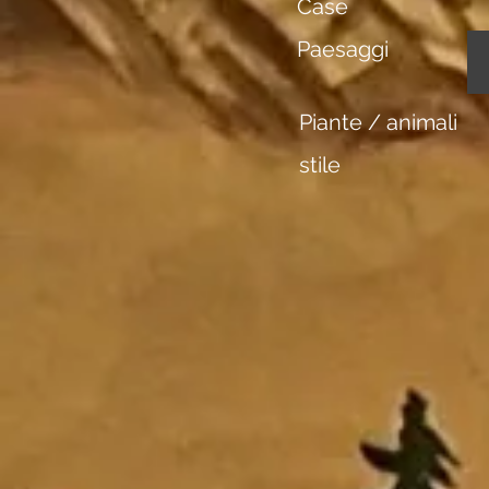
Case
Paesaggi
Piante / animali
stile