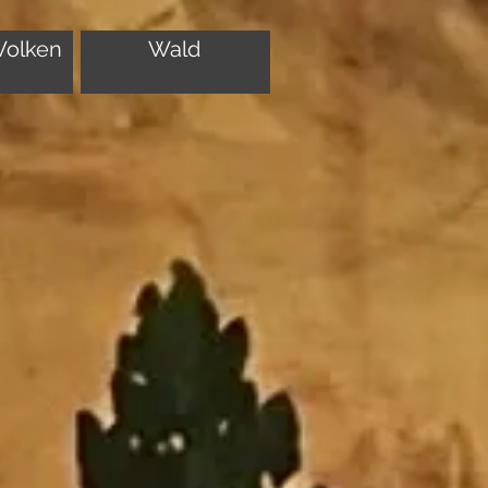
olken
Wald