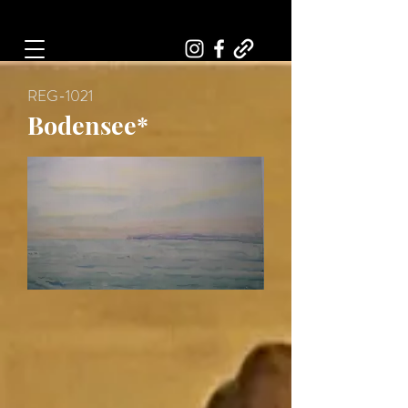
Art, Painter, Artist
REG-1021
Bodensee*