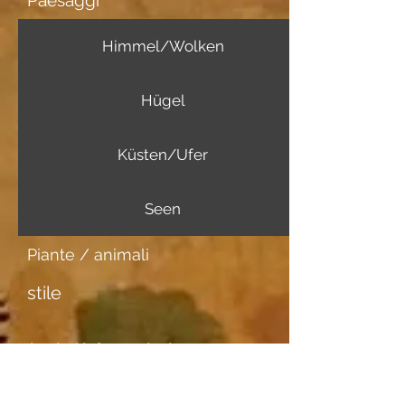
Paesaggi
Himmel/Wolken
Hügel
Küsten/Ufer
Seen
Piante / animali
stile
Ulteriori informazioni
Portatore di immagini