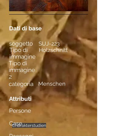
Dati di base
soggetto
SUJ-223
Tipo di
Holzschnitt
immagine
Tipo di
immagine
2
categoria
Menschen
Attributi
Persone
Case
Charakterstudien
weibl. Figuren
Portraits
einzelne