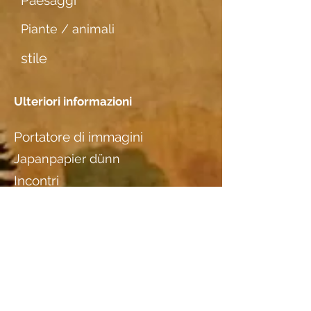
Paesaggi
Piante / animali
stile
Ulteriori informazioni
Portatore di immagini
Japanpapier dünn
Incontri
1937
Posizione
M. Bertram, Basel (Studio)
Specie di legno
Birnbaum