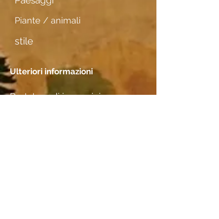
Paesaggi
Piante / animali
stile
Ulteriori informazioni
Portatore di immagini
Ingrespapier
Incontri
Posizione
M. Bertram, Basel (Studio)
Specie di legno