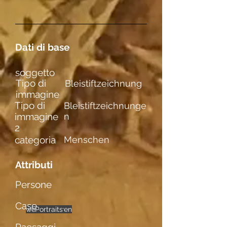
Dati di base
soggetto
Tipo di
Bleistiftzeichnung
immagine
Tipo di
Bleistiftzeichnunge
immagine
n
2
categoria
Menschen
Attributi
Persone
Case
weibl. Figuren
Portraits
einzelne