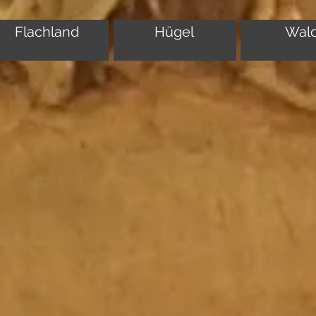
Flachland
Hügel
Wal