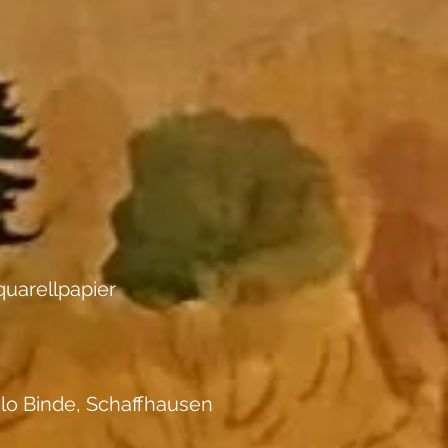
uarellpapier
ilo Binde, Schaffhausen