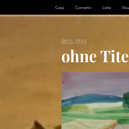
ter, Artist
Casa
Contatto
Liste
Visu
REG-1733
ohne Tite