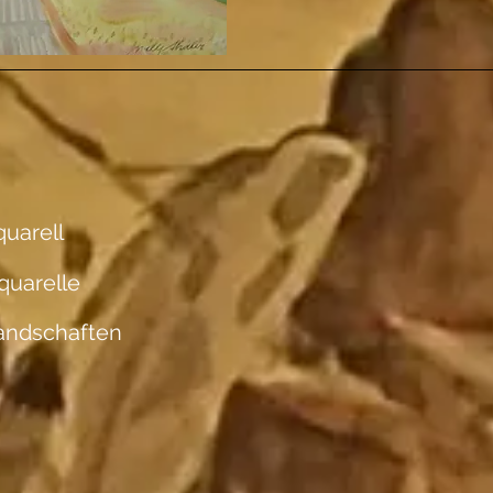
uarell
quarelle
andschaften