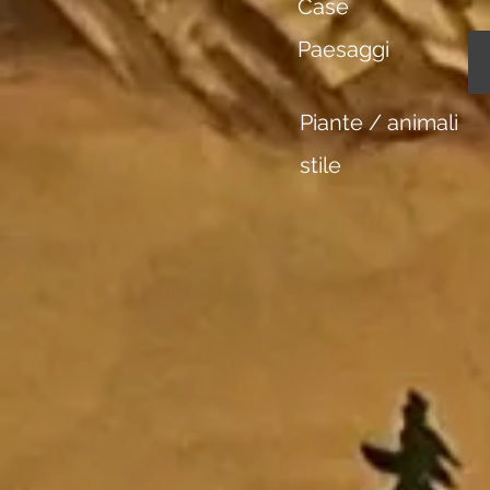
Case
Paesaggi
Piante / animali
stile