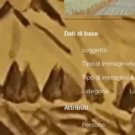
Dati di base
soggetto
Tipo di immagine
Aq
Tipo di immagine 2
A
categoria
L
Attributi
Persone