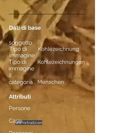
Dati di base
soggetto
Tipo di
Kohlezeichnung
immagine
Tipo di
Kohlezeichnungen
immagine
2
categoria
Menschen
Attributi
Persone
Case
weibl. Figuren
Portraits
einzelne