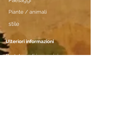
Paesaggi
Piante / animali
stile
Ulteriori informazioni
Portatore di immagini
dünnes Zeichenpapier
Incontri
Posizione
M. Bertram, Basel (Studio)
Specie di legno