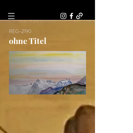
Art, Painter, Artist
REG-2190
ohne Titel