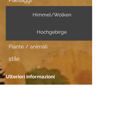
Paesaggi
Himmel/Wolken
Hochgebirge
Piante / animali
stile
Ulteriori informazioni
Portatore di immagini
Aquarellpapier
Incontri
Posizione