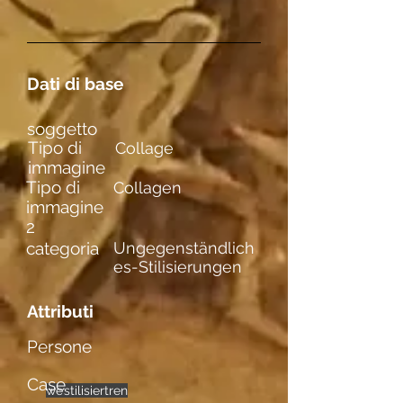
Dati di base
soggetto
Tipo di
Collage
immagine
Tipo di
Collagen
immagine
2
categoria
Ungegenständlich
es-Stilisierungen
Attributi
Persone
Case
weibl. Figuren
einzelne
stilisiert
Akte