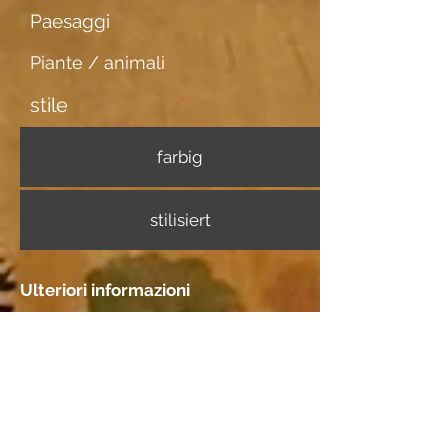
Paesaggi
Piante / animali
stile
farbig
stilisiert
Ulteriori informazioni
Portatore di immagini
N/A
Incontri