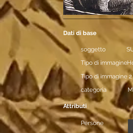
Dati di base
soggetto
SU
Tipo di immagine
Ho
Tipo di immagine 2
categoria
M
Attributi
Persone