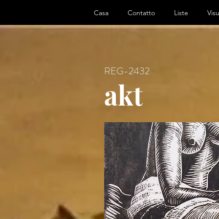
ter, Artist
Casa
Contatto
Liste
Visu
REG-2432
akt