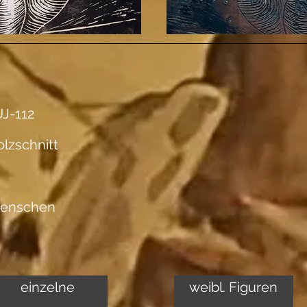
J-112
lzschnitt
enschen
einzelne
weibl. Figuren