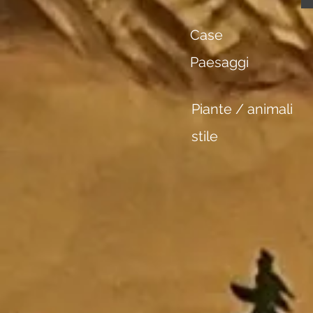
Case
Paesaggi
Piante / animali
stile