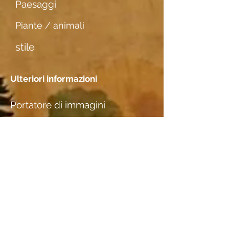
Paesaggi
Piante / animali
stile
Ulteriori informazioni
Portatore di immagini
Japanpapier dünn
Incontri
Posizione
E. & W. Gruber-Thaler, Davos, GR
Specie di legno
Birnbaum