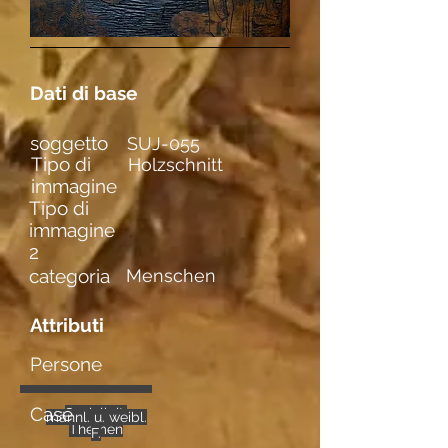
Dati di base
soggetto
SUJ-055
Tipo di
Holzschnitt
immagine
Tipo di
immagine
2
categoria
Menschen
Attributi
Persone
Case
Sozialkrit.
mehrere
männl. u. weibl.
Themen
F.