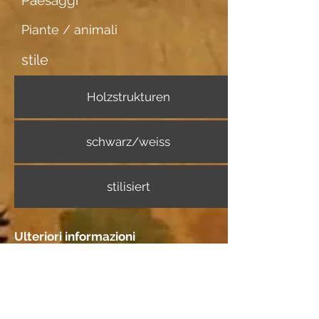
Paesaggi
Piante / animali
stile
Holzstrukturen
schwarz/weiss
stilisiert
Ulteriori informazioni
Portatore di immagini
Japanpapier mittel
Incontri