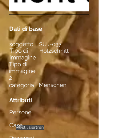
Dati di base
soggetto
SUJ-037
Tipo di
Holzschnitt
immagine
Tipo di
immagine
2
categoria
Menschen
Attributi
Persone
Case
weibl. Figuren
einzelne
stilisiert
Akte