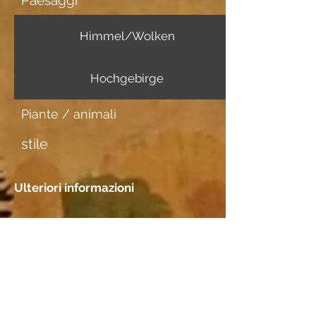
Paesaggi
Himmel/Wolken
Hochgebirge
Piante / animali
stile
Ulteriori informazioni
Portatore di immagini
N/A
Incontri
Posizione