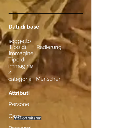
Dati di base
soggetto
Tipo di
Radierung
immagine
Tipo di
immagine
2
categoria
Menschen
Attributi
Persone
Case
männl. Figuren
Portraits
einzelne