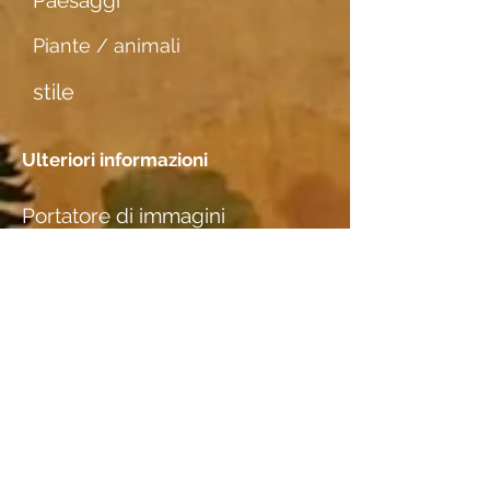
Paesaggi
Piante / animali
stile
Ulteriori informazioni
Portatore di immagini
dünner weicher Karton
Incontri
Posizione
Nicole & Rolf Rothen-Ritz,
Furkastr. 64, 3904 Naters, VS
Specie di legno