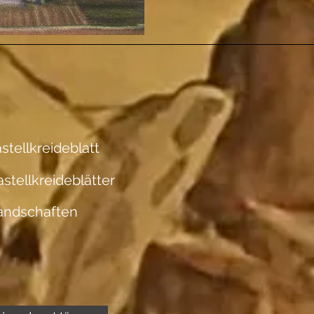
stellkreideblatt
astellkreideblätter
andschaften