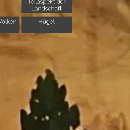
Teilaspekt der
Landschaft
olken
Hügel