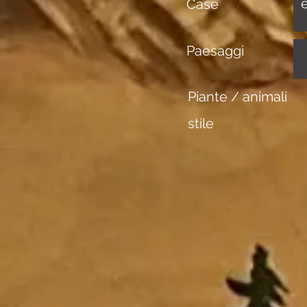
Case
Paesaggi
Piante / animali
stile