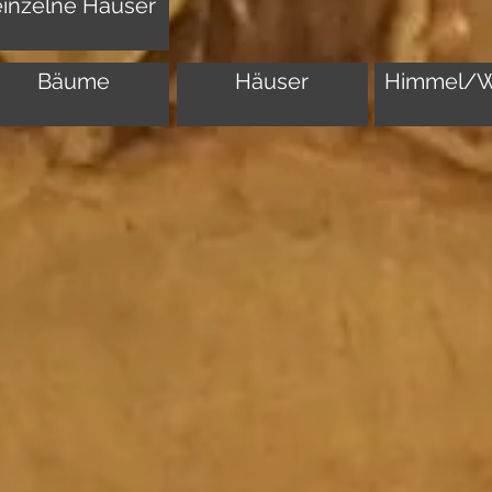
einzelne Häuser
Bäume
Häuser
Himmel/W