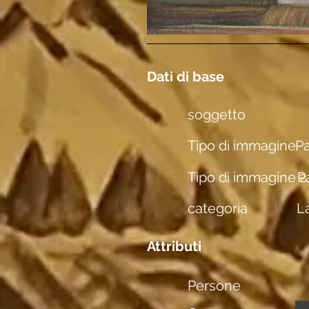
Dati di base
soggetto
Tipo di immagine
Pa
Tipo di immagine 2
P
categoria
L
Attributi
Persone