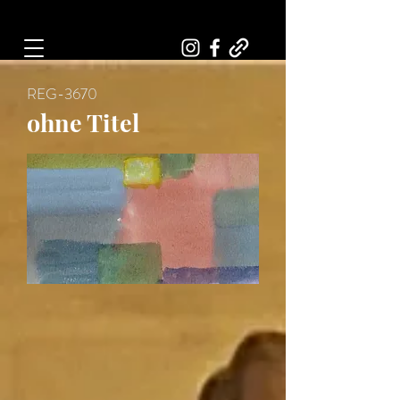
Art, Painter, Artist
REG-3670
ohne Titel