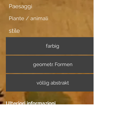
Paesaggi
Piante / animali
stile
farbig
geometr. Formen
völlig abstrakt
Ulteriori informazioni
Portatore di immagini
Aquarellpapier