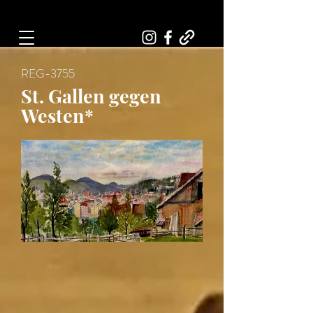
Art, Painter, Artist
REG-3755
St. Gallen gegen
Westen*