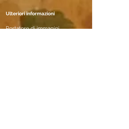
Ulteriori informazioni
Portatore di immagini
Aquarellpapier
Incontri
1939
Posizione
Stadt St. Gallen, Kunstinventar:
BildNr. 267
Specie di legno
ulteriori informazioni I
* Titel so auf dem Registerblatt
des Kunstarchivs vermerkt