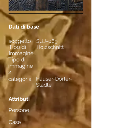
Dati di base
soggetto
SUJ-069
Tipo di
Holzschnitt
immagine
Tipo di
immagine
2
categoria
Häuser-Dörfer-
Städte
Attributi
Persone
Case