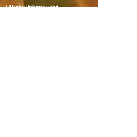
Ulteriori informazioni
Portatore di immagini
Japanpapier dünn
Incontri
Posizione
Nicole & Rolf Rothen-Ritz,
Furkastr. 64, 3904 Naters, VS
Specie di legno
ulteriori informazioni I
informazioni aggiuntive II
Farbholzschnitt