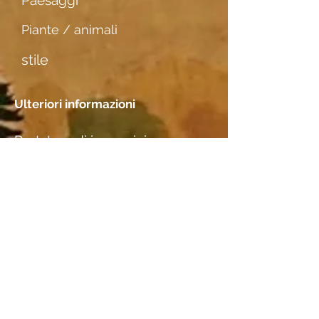
Paesaggi
Piante / animali
stile
Ulteriori informazioni
Portatore di immagini
Ingrespapier
Incontri
Posizione
M. Bertram, Basel (Studio)
Specie di legno