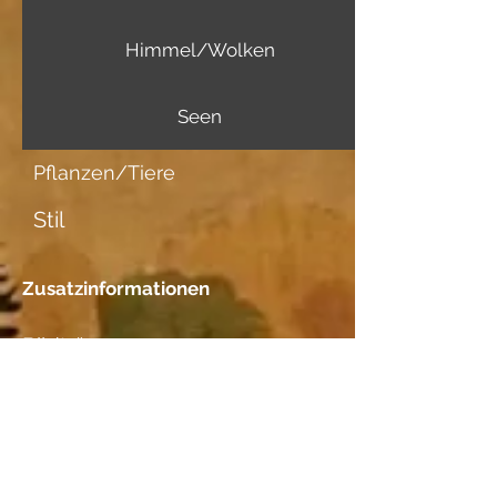
Himmel/Wolken
Seen
Pflanzen/Tiere
Stil
Zusatzinformationen
Bildträger
Aquarellpapier Fabriano
Datierung
Standort