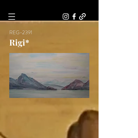
Art, Painter, Artist
REG-2391
Rigi*