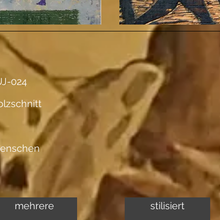
J-024
lzschnitt
enschen
mehrere
stilisiert