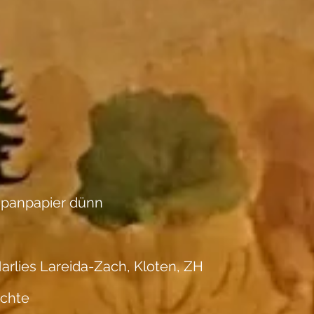
apanpapier dünn
arlies Lareida-Zach, Kloten, ZH
ichte