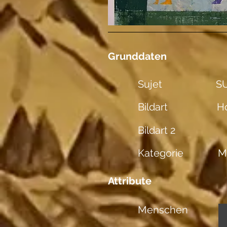
Grunddaten
Sujet
SU
Bildart
Ho
Bildart 2
Kategorie
M
Attribute
Menschen