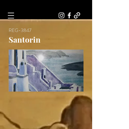
Art, Painter, Artist
REG-3847
Santorin