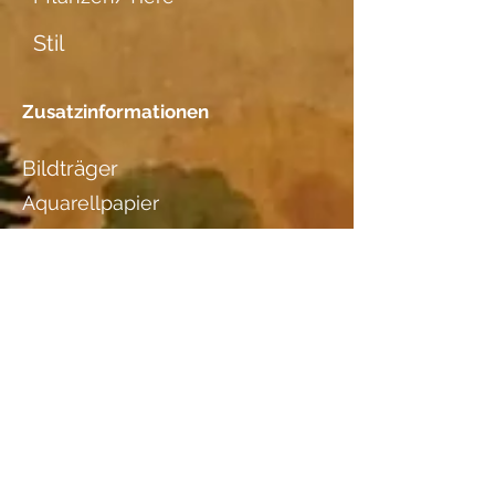
Stil
Zusatzinformationen
Bildträger
Aquarellpapier
Datierung
Standort
Bernhard Kuster, Hofgutweg 24
3400 Burgdorf, Tel.
079 605 85
32
/
034 422 59 51
Holzart