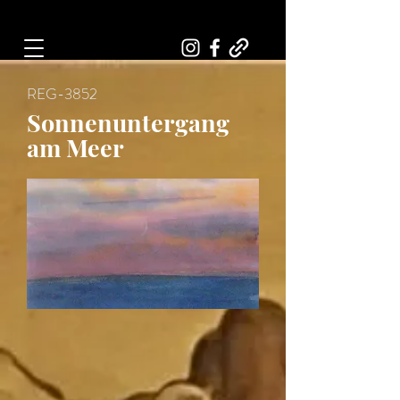
Art, Painter, Artist
REG-3852
Sonnenuntergang
am Meer