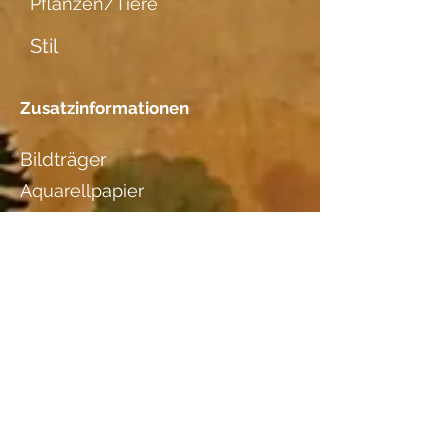
Pflanzen/Tiere
Stil
Zusatzinformationen
Bildträger
Aquarellpapier
Datierung
Standort
Regula & Patrick Steiger
Bahnhofstr. 17, 9402 Mörschwil
Tel.
071 866 14 14
Holzart